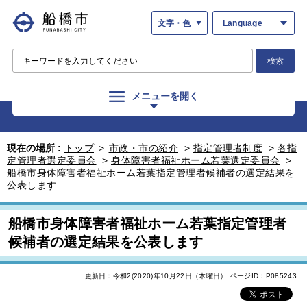
文字・色
Language
検索
メニューを開く
現在の場所 :
トップ
>
市政・市の紹介
>
指定管理者制度
>
各指
定管理者選定委員会
>
身体障害者福祉ホーム若葉選定委員会
>
船橋市身体障害者福祉ホーム若葉指定管理者候補者の選定結果を
公表します
船橋市身体障害者福祉ホーム若葉指定管理者
候補者の選定結果を公表します
更新日：令和2(2020)年10月22日（木曜日）
ページID：P085243