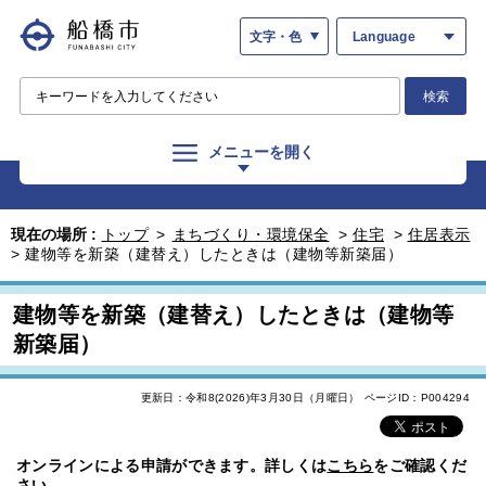
文字・色
Language
検索
メニューを開く
現在の場所 :
トップ
>
まちづくり・環境保全
>
住宅
>
住居表示
>
建物等を新築（建替え）したときは（建物等新築届）
建物等を新築（建替え）したときは（建物等
新築届）
更新日：令和8(2026)年3月30日（月曜日）
ページID：P004294
オンラインによる申請ができます。詳しくは
こちら
をご確認くだ
さい。