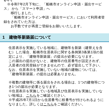
※令和7年2月下旬に、「船橋市オンライン申請・届出サービ
ス」 から「スマート申請」へ
移行しました。
「船橋市オンライン申請・届出サービス」において利用者登
録をされていた方は、
お手数ですが再度ご登録をお願いいたします。
1 建物等新築届について
住居表示を実施している地域に、建物等を新築（建替えを含
む）した場合、船橋市住居表示に関する条例第3条第1項の規
定により、「建物等新築届」の提出が必要になります。
この届出の提出がないと、建物等の住居番号が設定されず、
入居者の住民登録ができませんので、必ず提出して下さい。
なお、住居表示を実施していない地域の建物については、
「建物等新築届」の提出は必要ありません。
※複数の建物等に係る届出をされる場合は、1つの建物等につ
き1つの届出が必要となります。
※住居表示を実施している地域及び住居表示を実施していな
い地域は、
こちら
をご確認ください。
※平成25年7月1日から住居番号に枝番号が付けられるように
なりました。詳しくは
こちら
をご確認ください。