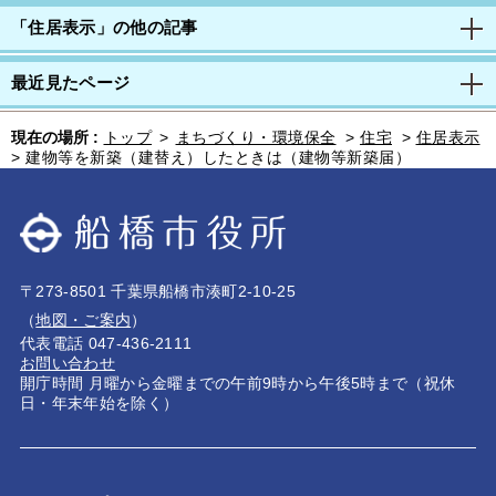
「住居表示」の他の記事
最近見たページ
現在の場所 :
トップ
>
まちづくり・環境保全
>
住宅
>
住居表示
>
建物等を新築（建替え）したときは（建物等新築届）
〒273-8501 千葉県船橋市湊町2-10-25
（
地図・ご案内
）
代表電話 047-436-2111
お問い合わせ
開庁時間 月曜から金曜までの午前9時から午後5時まで（祝休
日・年末年始を除く）