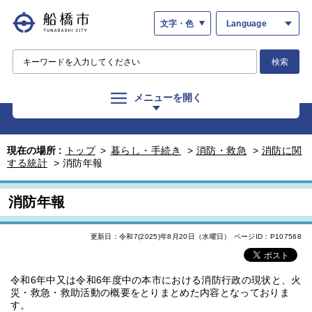
文字・色
Language
検索
メニューを開く
現在の場所 :
トップ
>
暮らし・手続き
>
消防・救急
>
消防に関
する統計
>
消防年報
消防年報
更新日：令和7(2025)年8月20日（水曜日）
ページID：P107568
令和6年中又は令和6年度中の本市における消防行政の現状と、火
災・救急・救助活動の概要をとりまとめた内容となっておりま
す。