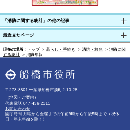
「消防に関する統計」の他の記事
最近見たページ
現在の場所 :
トップ
>
暮らし・手続き
>
消防・救急
>
消防に関
する統計
>
消防年報
〒273-8501 千葉県船橋市湊町2-10-25
（
地図・ご案内
）
代表電話 047-436-2111
お問い合わせ
開庁時間 月曜から金曜までの午前9時から午後5時まで（祝休
日・年末年始を除く）