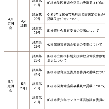
議案第
船橋市学区審議会委員の委嘱又は任命につ
19号
議案第
令和8年度船橋市教科用図書選定委員会委
20号
委嘱又は任命について
4月
4月
定例
16日
会
議案第
船橋市社会教育委員の委嘱について
21号
議案第
公民館運営審議会委員の委嘱について
22号
議案第
船橋市立船橋特別支援学校金堀校舎敷地の
23号
変更について
議案第
船橋市教育支援委員会委員の委嘱について
24号
5月
5月
議案第
定例
船橋市図書館協議会委員の委嘱について
20日
25号
会
議案第
船橋市青少年センター運営協議会委員の委
26号