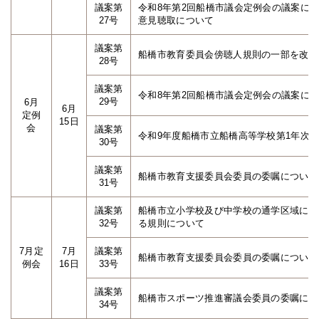
議案第
令和8年第2回船橋市議会定例会の議案に
27号
意見聴取について
議案第
船橋市教育委員会傍聴人規則の一部を改正
28号
議案第
令和8年第2回船橋市議会定例会の議案に
29号
6月
6月
定例
15日
会
議案第
令和9年度船橋市立船橋高等学校第1年次
30号
議案第
船橋市教育支援委員会委員の委嘱について
31号
議案第
船橋市立小学校及び中学校の通学区域に関
32号
る規則について
7月定
7月
議案第
船橋市教育支援委員会委員の委嘱について
例会
16日
33号
議案第
船橋市スポーツ推進審議会委員の委嘱につ
34号