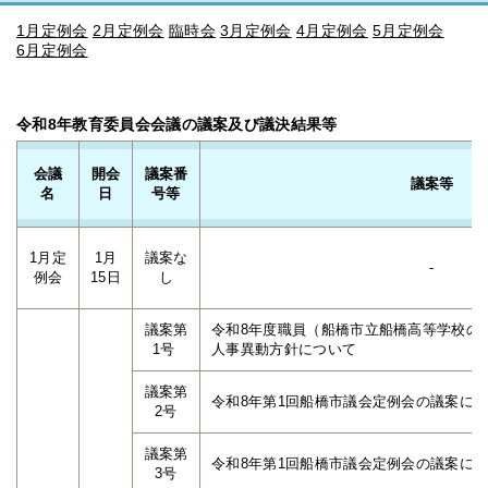
1月定例会
2月定例会
臨時会
3月定例会
4月定例会
5月定例会
6月定例会
令和8年教育委員会会議の議案及び議決結果等
会議
開会
議案番
議案等
名
日
号等
1月定
1月
議案な
-
例会
15日
し
議案第
令和8年度職員（船橋市立船橋高等学校の
1号
人事異動方針について
議案第
令和8年第1回船橋市議会定例会の議案に
2号
議案第
令和8年第1回船橋市議会定例会の議案に
3号