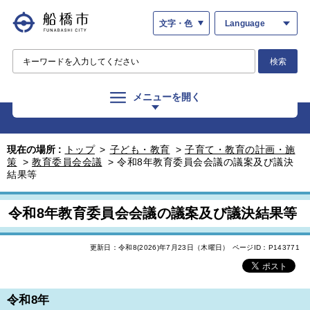
文字・色
Language
検索
メニューを開く
現在の場所 :
トップ
>
子ども・教育
>
子育て・教育の計画・施
策
>
教育委員会会議
>
令和8年教育委員会会議の議案及び議決
結果等
令和8年教育委員会会議の議案及び議決結果等
更新日：令和8(2026)年7月23日（木曜日）
ページID：P143771
令和8年