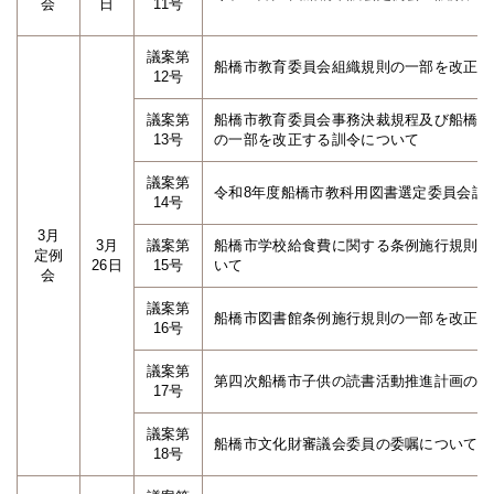
会
日
11号
議案第
船橋市教育委員会組織規則の一部を改正す
12号
議案第
船橋市教育委員会事務決裁規程及び船橋市
13号
の一部を改正する訓令について
議案第
令和8年度船橋市教科用図書選定委員会設
14号
3月
3月
議案第
船橋市学校給食費に関する条例施行規則の
定例
26日
15号
いて
会
議案第
船橋市図書館条例施行規則の一部を改正す
16号
議案第
第四次船橋市子供の読書活動推進計画の策
17号
議案第
船橋市文化財審議会委員の委嘱について
18号