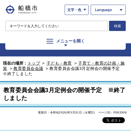
文字・色
Language
検索
メニューを開く
現在の場所 :
トップ
>
子ども・教育
>
子育て・教育の計画・施
策
>
教育委員会会議
>
教育委員会会議3月定例会の開催予定
※終了しました
教育委員会会議3月定例会の開催予定 ※終了
しました
更新日：令和8(2026)年3月31日（火曜日）
ページID：P083308