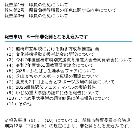
報告第1号 職員の任免について
報告第2号 県費負担教職員の任免に関する内申について
報告第3号 職員の任免について
報告事項 ※一部非公開となる見込みです
（1）船橋市立学校における働き方改革推進計画
（2）文化芸術活動支援補助金の新設について
（3）令和7年度船橋市特別支援教育推進大会合同発表会について
（4）令和7年度第61回教育研究論文について
（5）第39回ふなばし生涯学習フェアについて
（6）芝山まちかどスポーツ広場の開設について
（7）夏見町2丁目まちかどスポーツ広場の開設について
（8）2026船橋駅伝フェスティバルの実施報告
（9）いじめ重大事態の認知に係る報告について
（10）いじめ重大事態の調査結果に係る報告について
（11）その他
※報告事項（9）、（10）については、船橋市教育委員会会議規
則第12条（下記参照）の規定により、非公開となる見込みです。