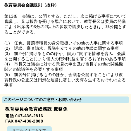
教育委員会会議規則（抜粋）
第12条 会議は、公開とする。ただし、次に掲げる事項について
審議し、又は報告を受ける場合において、教育長又は委員の発議
により出席者の3分の2以上の多数で議決したときは、非公開とす
ることができる。
(1) 任免、賞罰等職員の身分取扱いその他の人事に関する事項
(2) 訴訟、審査請求、異議申立てその他の争訟に関する事項
(3) 前2号に掲げるもののほか、個人に関する情報を含み、会議
を公開することにより個人の権利利益を害するおそれのある事項
(4) 市長又は議会に対する意見の申出及び市長その他の関係機
関との協議等を必要とする事項
(5) 前各号に掲げるもののほか、会議を公開することにより教
育行政の公正又は円滑な運営に著しい支障を生ずるおそれのある
事項
このページについてのご意見・お問い合わせ
教育委員会教育総務課 庶務係
電話 047-436-2816
FAX 047-436-2808
メールフォームでの