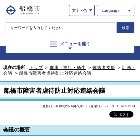
文字・色
Language
検索
メニューを開く
現在の場所 :
トップ
>
健康・福祉・衛生
>
障害者支援
>
計画・
会議
>
船橋市障害者虐待防止対応連絡会議
船橋市障害者虐待防止対応連絡会議
更新日：令和8(2026)年5月1日（金曜日）
ページID：P057314
会議の概要