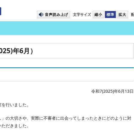
プして本文へ移動します
音声読み上げ
文字サイズ
縮小
標準
拡大
25)年6月）
令和7(2025)年6月13日
室を行いました。
し」の大切さや、実際に不審者に出会ってしまったときにどのように対
いただきました。