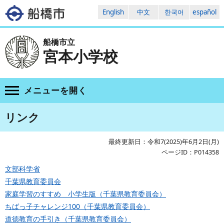
English
中文
한국어
español
船橋市立
宮本小学校
メニューを
開く
リンク
最終更新日：令和7(2025)年6月2日(月)
ページID：P014358
文部科学省
千葉県教育委員会
家庭学習のすすめ 小学生版（千葉県教育委員会）
ちばっ子チャレンジ100（千葉県教育委員会）
道徳教育の手引き（千葉県教育委員会）