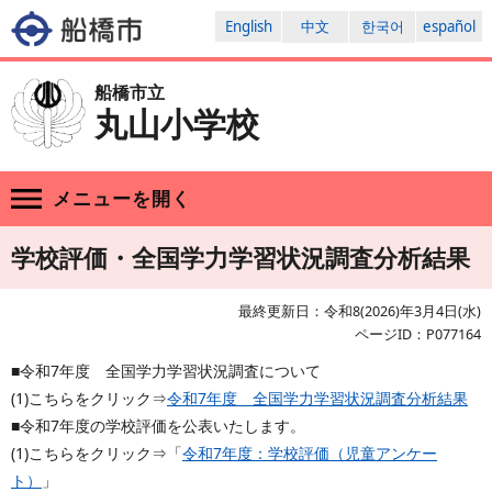
English
中文
한국어
español
船橋市立
丸山小学校
メニューを
開く
学校評価・全国学力学習状況調査分析結果
最終更新日：令和8(2026)年3月4日(水)
ページID：P077164
■令和7年度 全国学力学習状況調査について
(1)こちらをクリック⇒
令和7年度 全国学力学習状況調査分析結果
■令和7年度の学校評価を公表いたします。
(1)こちらをクリック⇒「
令和7年度：学校評価（児童アンケー
ト）
」