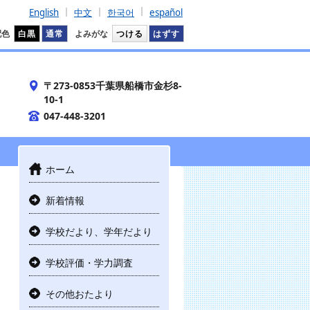
English
中文
한국어
español
配色
白黒
通常
よみがな
つける
はずす
〒273-0853千葉県船橋市金杉8-
10-1
047-448-3201
ホーム
新着情報
学校だより、学年だより
学校評価・学力調査
その他おたより