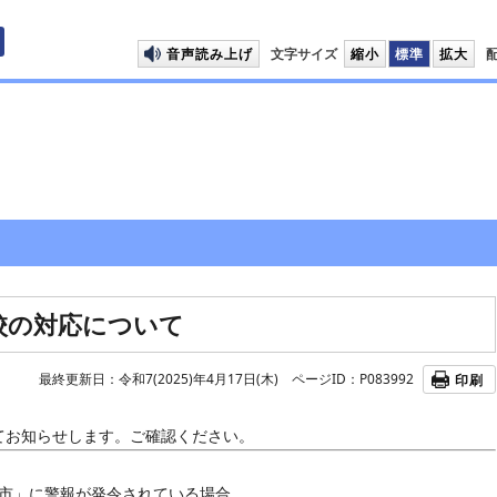
プして本文へ移動します
音声読み上げ
文字サイズ
縮小
標準
拡大
校の対応について
最終更新日：令和7(2025)年4月17日(木)
ページID：P083992
印刷
てお知らせします。ご確認ください。
船橋市」に警報が発令されている場合