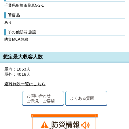
千葉県船橋市藤原5-2-1
備蓄品
あり
その他防災施設
防災MCA無線
想定最大収容人数
屋内：1053人
屋外：4016人
避難施設一覧はこちら
お問い合わせ
よくある質問
ご意見・ご要望