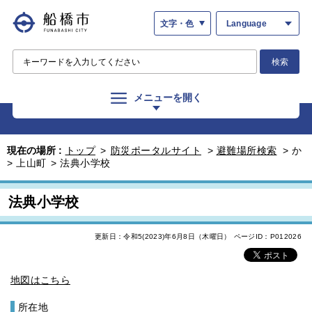
文字・色
Language
検索
メニューを開く
現在の場所 :
トップ
>
防災ポータルサイト
>
避難場所検索
>
か
>
上山町
>
法典小学校
法典小学校
更新日：令和5(2023)年6月8日（木曜日）
ページID：P012026
地図はこちら
所在地