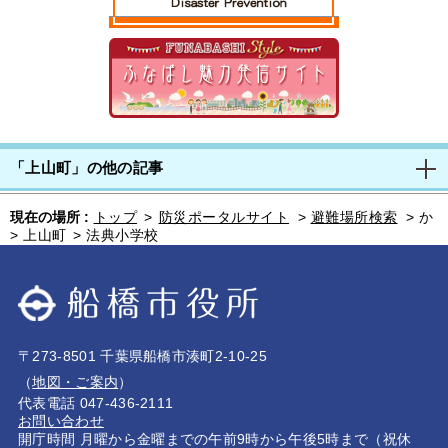
「上山町」の他の記事
現在の場所 :
トップ
>
防災ポータルサイト
>
避難場所検索
>
か
>
上山町
>
法典小学校
〒273-8501 千葉県船橋市湊町2-10-25
（
地図・ご案内
）
代表電話 047-436-2111
お問い合わせ
開庁時間 月曜から金曜までの午前9時から午後5時まで（祝休