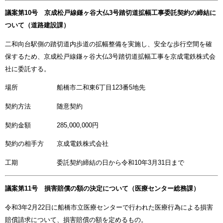
議案第10号 京成松戸線鎌ヶ谷大仏3号踏切道拡幅工事委託契約の締結に
ついて（道路建設課）
二和向台駅側の踏切道内歩道の拡幅整備を実施し、安全な歩行空間を確
保するため、京成松戸線鎌ヶ谷大仏3号踏切道拡幅工事を京成電鉄株式会
社に委託する。
場所 船橋市二和東6丁目123番5地先
契約方法 随意契約
契約金額 285,000,000円
契約の相手方 京成電鉄株式会社
工期 委託契約締結の日から令和10年3月31日まで
議案第11号 損害賠償の額の決定について（医療センター総務課）
令和3年2月22日に船橋市立医療センターで行われた医療行為による損害
賠償請求について、損害賠償の額を定めるもの。