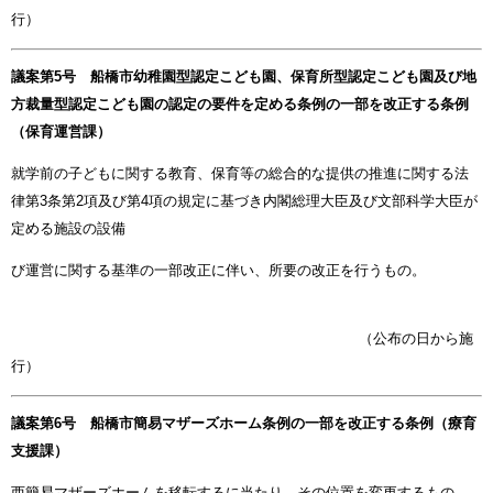
行）
議案第5号 船橋市幼稚園型認定こども園、保育所型認定こども園及び地
方裁量型認定こども園の認定の要件を定める条例の一部を改正する条例
（保育運営課）
就学前の子どもに関する教育、保育等の総合的な提供の推進に関する法
律第3条第2項及び第4項の規定に基づき内閣総理大臣及び文部科学大臣が
定める施設の設備
び運営に関する基準の一部改正に伴い、所要の改正を行うもの。
（公布の日から施
行）
議案第6号 船橋市簡易マザーズホーム条例の一部を改正する条例（療育
支援課）
西簡易マザーズホームを移転するに当たり、その位置を変更するもの。