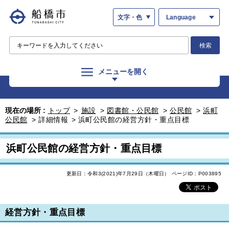
文字・色
Language
検索
メニューを開く
現在の場所 :
トップ
>
施設
>
図書館・公民館
>
公民館
>
浜町
公民館
>
詳細情報
>
浜町公民館の経営方針・重点目標
浜町公民館の経営方針・重点目標
更新日：令和3(2021)年7月29日（木曜日）
ページID：P003895
経営方針・重点目標