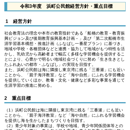
令和3年度 浜町公民館経営方針・重点目標
1 経営方針
社会教育法の理念や本市の教育指針である「船橋の教育－教育振
興ビジョン及び後期教育振興基本計画－」及び「第二次船橋市生
涯学習基本構想・推進計画（ふなばし一番星プラン）に基づき、
地域や学校・各種団体などと連携・協力して地域がもつ特性を活
かし、乳幼児から高齢者まで幅広く多様な学習機会を提供するこ
とにより、心豊かで明るい地域社会づくりに努め「生き生きとし
たふれあいの都市・ふなばし」の実現を目指す。
また、浜町公民館は海に隣接し東京湾に残る「三番瀬」にも近い
ことから、「親子海洋教室」など「海や自然」にふれる学習機会
を提供していくほか、教養・文化・健康など多彩な事業を通じて
生涯学習の推進に努める。
2 重点目標
（1）浜町公民館は海に隣接し東京湾に残る「三番瀬」にも近い
ことから、「親子海洋教室」など「海や自然」にふれる学習機会
を提供し海を生かしたまちづくりを目指す。
（2）青少年対象の事業は、学校や地域、青少年関係団体等との