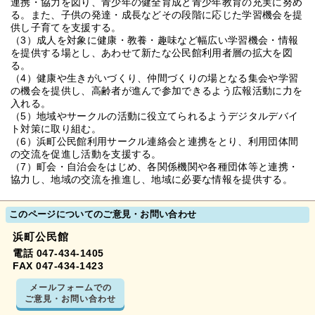
連携・協力を図り、青少年の健全育成と青少年教育の充実に努め
る。また、子供の発達・成長などその段階に応じた学習機会を提
供し子育てを支援する。
（3）成人を対象に健康・教養・趣味など幅広い学習機会・情報
を提供する場とし、あわせて新たな公民館利用者層の拡大を図
る。
（4）健康や生きがいづくり、仲間づくりの場となる集会や学習
の機会を提供し、高齢者が進んで参加できるよう広報活動に力を
入れる。
（5）地域やサークルの活動に役立てられるようデジタルデバイ
ト対策に取り組む。
（6）浜町公民館利用サークル連絡会と連携をとり、利用団体間
の交流を促進し活動を支援する。
（7）町会・自治会をはじめ、各関係機関や各種団体等と連携・
協力し、地域の交流を推進し、地域に必要な情報を提供する。
このページについてのご意見・お問い合わせ
浜町公民館
電話 047-434-1405
FAX 047-434-1423
メールフォームでの
ご意見・お問い合わせ