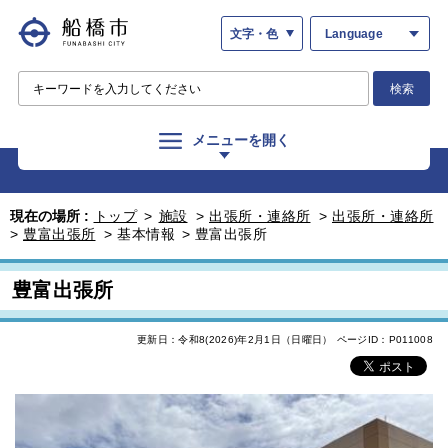
文字・色
Language
検索
メニューを開く
現在の場所 :
トップ
>
施設
>
出張所・連絡所
>
出張所・連絡所
>
豊富出張所
>
基本情報
>
豊富出張所
豊富出張所
更新日：令和8(2026)年2月1日（日曜日）
ページID：P011008