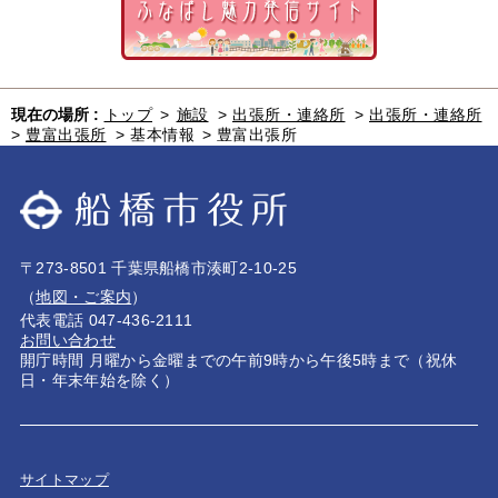
現在の場所 :
トップ
>
施設
>
出張所・連絡所
>
出張所・連絡所
>
豊富出張所
>
基本情報
>
豊富出張所
〒273-8501 千葉県船橋市湊町2-10-25
（
地図・ご案内
）
代表電話 047-436-2111
お問い合わせ
開庁時間 月曜から金曜までの午前9時から午後5時まで（祝休
日・年末年始を除く）
サイトマップ