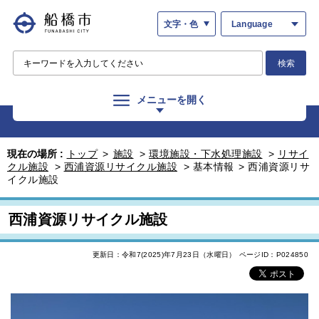
文字・色
Language
検索
メニューを開く
現在の場所 :
トップ
>
施設
>
環境施設・下水処理施設
>
リサイ
クル施設
>
西浦資源リサイクル施設
>
基本情報
>
西浦資源リサ
イクル施設
西浦資源リサイクル施設
更新日：令和7(2025)年7月23日（水曜日）
ページID：P024850