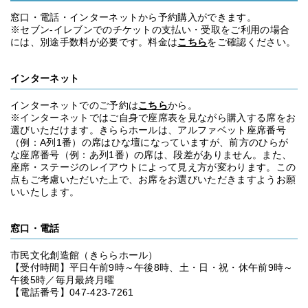
窓口・電話・インターネットから予約購入ができます。
※セブン‐イレブンでのチケットの支払い・受取をご利用の場合
には、別途手数料が必要です。料金は
こちら
をご確認ください。
インターネット
インターネットでのご予約は
こちら
から。
※インターネットではご自身で座席表を見ながら購入する席をお
選びいただけます。きららホールは、アルファベット座席番号
（例：A列1番）の席はひな壇になっていますが、前方のひらが
な座席番号（例：あ列1番）の席は、段差がありません。また、
座席・ステージのレイアウトによって見え方が変わります。この
点もご考慮いただいた上で、お席をお選びいただきますようお願
いいたします。
窓口・電話
市民文化創造館（きららホール）
【受付時間】平日午前9時～午後8時、土・日・祝・休午前9時～
午後5時／毎月最終月曜
【電話番号】047-423-7261