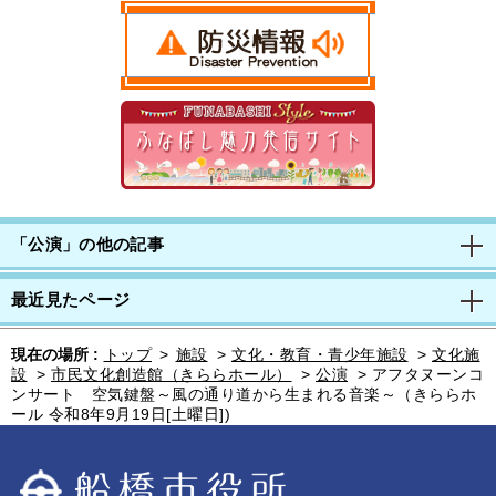
「公演」の他の記事
最近見たページ
現在の場所 :
トップ
>
施設
>
文化・教育・青少年施設
>
文化施
設
>
市民文化創造館（きららホール）
>
公演
>
アフタヌーンコ
ンサート 空気鍵盤～風の通り道から生まれる音楽～（きららホ
ール 令和8年9月19日[土曜日])