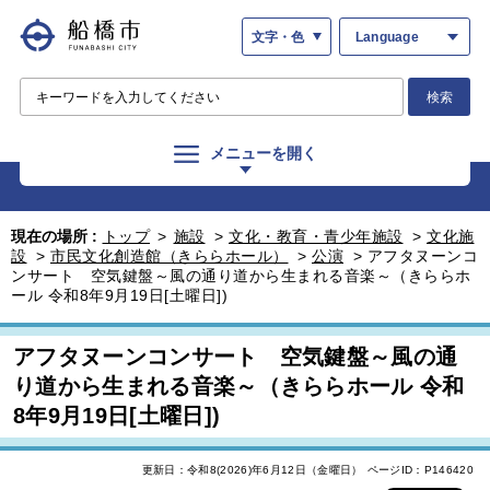
文字・色
Language
検索
メニューを開く
現在の場所 :
トップ
>
施設
>
文化・教育・青少年施設
>
文化施
設
>
市民文化創造館（きららホール）
>
公演
>
アフタヌーンコ
ンサート 空気鍵盤～風の通り道から生まれる音楽～（きららホ
ール 令和8年9月19日[土曜日])
アフタヌーンコンサート 空気鍵盤～風の通
り道から生まれる音楽～（きららホール 令和
8年9月19日[土曜日])
更新日：令和8(2026)年6月12日（金曜日）
ページID：P146420