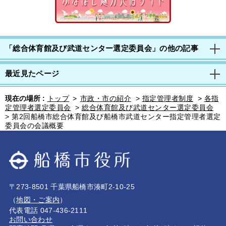
「総合体育館及び武道センター選定委員会」の他の記事
最近見たページ
現在の場所 :
トップ
>
市政・市の紹介
>
指定管理者制度
>
各指
定管理者選定委員会
>
総合体育館及び武道センター選定委員会
>
第2回船橋市総合体育館及び船橋市武道センター指定管理者選定
委員会の会議概要
〒273-8501 千葉県船橋市湊町2-10-25
（
地図・ご案内
）
代表電話 047-436-2111
お問い合わせ