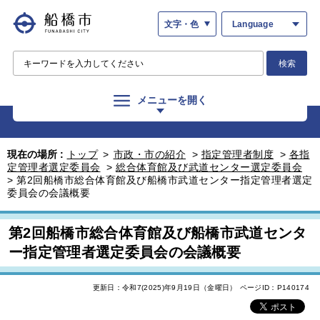
文字・色
Language
検索
メニューを開く
現在の場所 :
トップ
>
市政・市の紹介
>
指定管理者制度
>
各指
定管理者選定委員会
>
総合体育館及び武道センター選定委員会
>
第2回船橋市総合体育館及び船橋市武道センター指定管理者選定
委員会の会議概要
第2回船橋市総合体育館及び船橋市武道センタ
ー指定管理者選定委員会の会議概要
更新日：令和7(2025)年9月19日（金曜日）
ページID：P140174