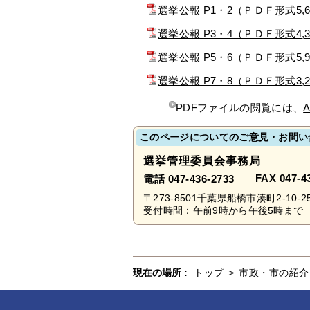
選挙公報 P1・2（ＰＤＦ形式5,
選挙公報 P3・4（ＰＤＦ形式4,
選挙公報 P5・6（ＰＤＦ形式5,
選挙公報 P7・8（ＰＤＦ形式3,
PDFファイルの閲覧には、
A
このページについてのご意見・お問い
選挙管理委員会事務局
FAX 047-4
電話 047-436-2733
〒273-8501千葉県船橋市湊町2-10-2
受付時間：午前9時から午後5時まで 
現在の場所 :
トップ
>
市政・市の紹介