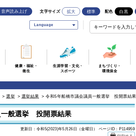
音声読み上げ
拡大
標準
白黒
文字サイズ
配色
Language
生涯学習・文化・
まちづくり・
健康・福祉・
スポーツ
環境保全
衛生
>
選挙
>
選挙結果
>
令和5年船橋市議会議員一般選挙 投開票結
員一般選挙 投開票結果
更新日：令和5(2023)年5月26日（金曜日）
ページID：P114959