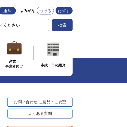
通常
つける
はずす
よみがな
検索
産業・
市政・市の紹介
事業者向け
果
お問い合わせ
ご意見・ご要望
よくある質問