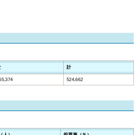
女
計
65,374
524,662
（人）
投票率（％）