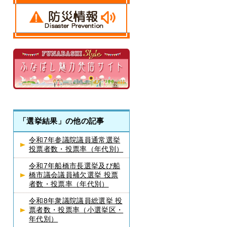
「選挙結果」の他の記事
令和7年参議院議員通常選挙
投票者数・投票率（年代別）
令和7年船橋市長選挙及び船
橋市議会議員補欠選挙 投票
者数・投票率（年代別）
令和8年衆議院議員総選挙 投
票者数・投票率（小選挙区・
年代別）