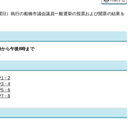
印刷する
日曜日）執行の船橋市議会議員一般選挙の投票および開票の結果を
時から午後8時まで
1・2
3・4
5・6
7・8