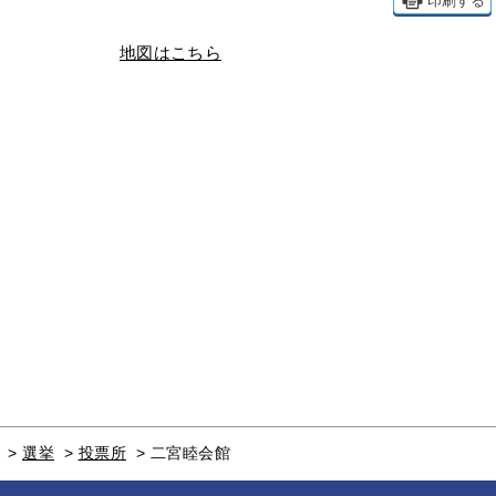
印刷する
地図はこちら
>
選挙
>
投票所
>
二宮睦会館