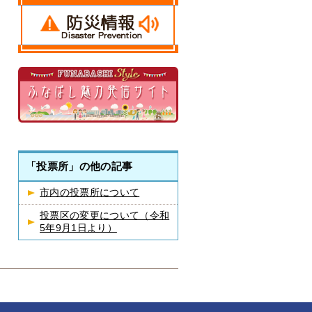
「投票所」の他の記事
市内の投票所について
投票区の変更について（令和
5年9月1日より）