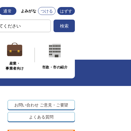
通常
つける
はずす
よみがな
検索
産業・
市政・市の紹介
事業者向け
お問い合わせ
ご意見・ご要望
よくある質問