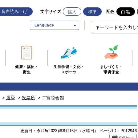
音声読み上げ
拡大
標準
白黒
文字サイズ
配色
Language
生涯学習・文化・
まちづくり・
健康・福祉・
スポーツ
環境保全
衛生
>
選挙
>
投票所
>
二宮睦会館
更新日：令和5(2023)年8月16日（水曜日）
ページID：P012946