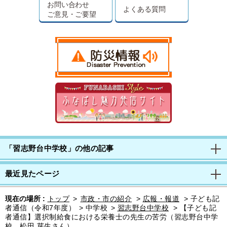
お問い合わせ
よくある質問
ご意見・ご要望
「習志野台中学校」の他の記事
最近見たページ
現在の場所 :
トップ
>
市政・市の紹介
>
広報・報道
>
子ども記
者通信（令和7年度）
>
中学校
>
習志野台中学校
>
【子ども記
者通信】選択制給食における栄養士の先生の苦労（習志野台中学
校 松田 芽生さん）