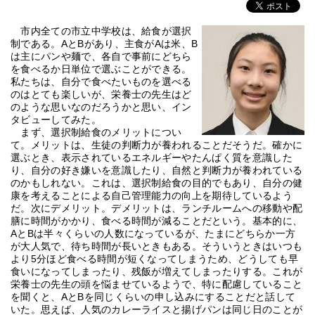
市内全ての市立中学校は、給食が選択
制である。AとBがあり、主食がAは米、B
は主にパンや麺で、各自で事前にどちら
を食べるか日単位で選ぶことができる。
私たちは、自分で食べたいものを選べる
のはとても楽しいが、栄養士の先生はど
のような思いなのだろうかと思い、イン
タビューしてみた。
まず、選択制給食のメリットについ
て。メリットは、生徒の判断力が養われることだそうだ。確かに
選ぶとき、表示されているエネルギーやたんぱく質を意識した
り、自分の好き嫌いを意識したり、自然と判断力が養われている
のかもしれない。これは、選択制給食の目的でもあり、自分の健
康を考えることによる自己管理能力の向上を期待しているよう
だ。次にデメリット。デメリットは、ランチルームへの移動や配
膳に時間がかかり、食べる時間が減ることだという。基本的に、
AとBは半々くらいの人数になっているが、たまにどちらか一方
が大人気で、待ち時間が長いときもある。そういうときはいつも
より5分ほど食べる時間が短くなってしまうため、どうしても早
食いになってしまったり、残飯が増えてしまったりする。これが
栄養士の先生の頭を悩ませているようで、特に配慮していること
を聞くと、AとBを同じくらいの申し込みにすることだと話して
いた。思えば、人気のカレーライスと揚げパンは同じ日のことが