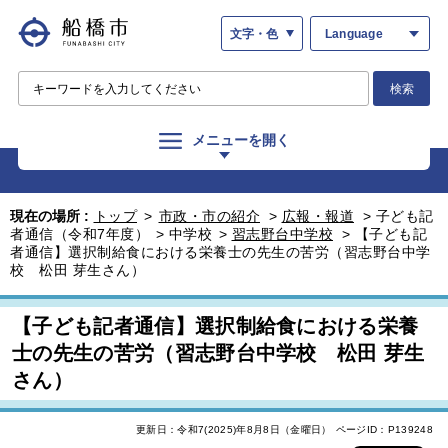
文字・色
Language
検索
メニューを開く
現在の場所 :
トップ
>
市政・市の紹介
>
広報・報道
>
子ども記
者通信（令和7年度）
>
中学校
>
習志野台中学校
>
【子ども記
者通信】選択制給食における栄養士の先生の苦労（習志野台中学
校 松田 芽生さん）
【子ども記者通信】選択制給食における栄養
士の先生の苦労（習志野台中学校 松田 芽生
さん）
更新日：令和7(2025)年8月8日（金曜日）
ページID：P139248