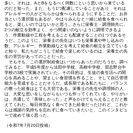
多い。それは、AとBをなるべく同数にという思いから来ている
のだと知った。また、もう1つ配慮していることがあり、それは
アレルギーの人がどちらかは食べられるようにすることだ。お弁
当という選択肢もあるが、やはりみんなと一緒に給食を食べられ
ると、楽しいのではないかと思う。さらに栄養士・調理師共に、
2つの献立を効率よく、かつ間違いのないように調理できるよ
う、作業動線や工程を考えることも配慮することの1つであるそ
うだ。このように、栄養士の先生はいつも栄養素や申し込みの
数、アレルギー、作業動線などを考えて給食の献立を立てている
と知り、私たちがこうして給食で楽しめているのは、栄養士の先
生の苦労があってのことだった。
そもそも、この選択制給食はいつからあったのだろうか。調べ
てみると、平成5年度から法田中学校、高根中学校、習志野台中
学校の3校で実施されていた。その目的は、生徒の食生活への関
心を高めることや、望ましい食習慣を作ること、そして自己管理
能力を育成することだそうだ。成長期である私たちに、バランス
の整った給食はとても大切である。栄養士の先生や調理師の人
は、大変な思いをしながらもいつも作ってくれている。やりがい
は、共通して「美味しかった」と声をかけてもらえることだと教
えてくれた。毎日何気なく食べてきた給食だったけれど、これか
らは感謝の気持ちを忘れずに食べていきたいと、このインタビュ
ーで改めて強く思った。
（令和7年7月20日投稿）