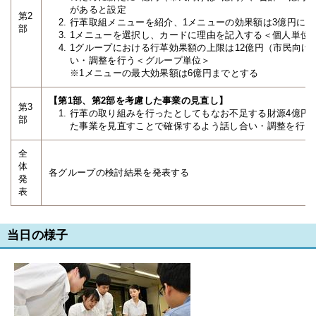
があると設定
第2
行革取組メニューを紹介、1メニューの効果額は3億円に設
部
1メニューを選択し、カードに理由を記入する＜個人単位
1グループにおける行革効果額の上限は12億円（市民向け
い・調整を行う＜グループ単位＞
※1メニューの最大効果額は6億円までとする
【第1部、第2部を考慮した事業の見直し】
第3
行革の取り組みを行ったとしてもなお不足する財源4億円
部
た事業を見直すことで確保するよう話し合い・調整を行う
全
体
各グループの検討結果を発表する
発
表
当日の様子