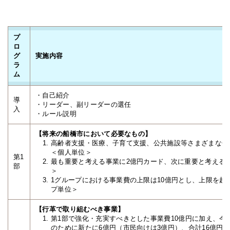
プ
ロ
グ
実施内容
ラ
ム
・自己紹介
導
・リーダー、副リーダーの選任
入
・ルール説明
【将来の船橋市において必要なもの】
高齢者支援・医療、子育て支援、公共施設等さまざまな分
＜個人単位＞
第1
最も重要と考える事業に2億円カード、次に重要と考える
部
＞
1グループにおける事業費の上限は10億円とし、上限を
プ単位＞
【行革で取り組むべき事業】
第1部で強化・充実すべきとした事業費10億円に加え、
のために新たに6億円（市民向けは3億円）、合計16億円