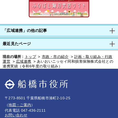
「広域連携」の他の記事
最近見たページ
現在の場所 :
トップ
>
市政・市の紹介
>
計画・取り組み・行政
運営
>
広域連携
>
あいおいニッセイ同和損害保険株式会社との
連携実績（令和6年度の取り組み）
〒273-8501 千葉県船橋市湊町2-10-25
（
地図・ご案内
）
代表電話 047-436-2111
お問い合わせ