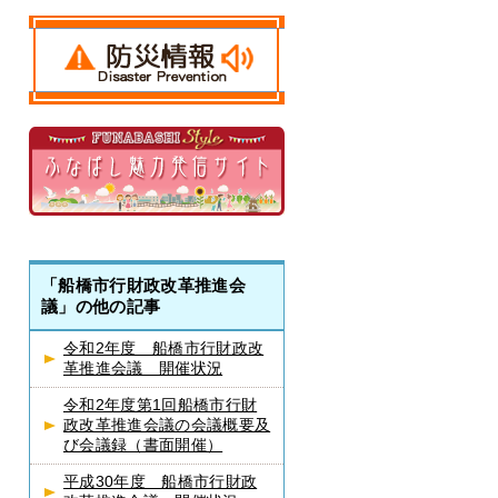
「船橋市行財政改革推進会
議」の他の記事
令和2年度 船橋市行財政改
革推進会議 開催状況
令和2年度第1回船橋市行財
政改革推進会議の会議概要及
び会議録（書面開催）
平成30年度 船橋市行財政