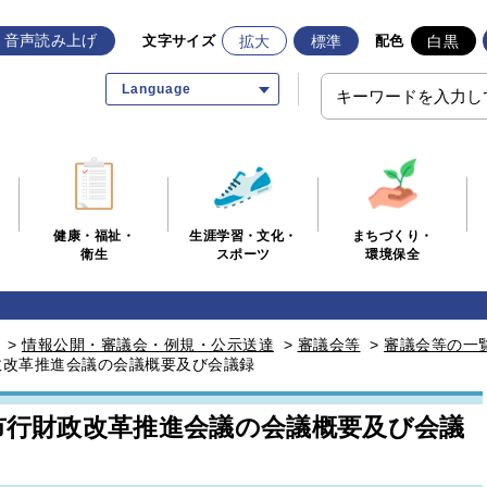
音声読み上げ
拡大
標準
白黒
文字サイズ
配色
Language
生涯学習・文化・
まちづくり・
健康・福祉・
スポーツ
環境保全
衛生
>
情報公開・審議会・例規・公示送達
>
審議会等
>
審議会等の一
政改革推進会議の会議概要及び会議録
橋市行財政改革推進会議の会議概要及び会議