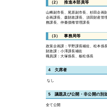
（2） 推進本部員等
山﨑副市長、尾原副市長、杉田企画
企画課長、森財政課長、須田財産管
務課長、仲臺債権管理課長
（3） 事務局等
政策企画課：平野課長補佐、松本係
財政課：小澤課長補佐
職員課：大塚係長、板松係長
4 欠席者
なし
5 議題及び公開・非公開の別
全て公開