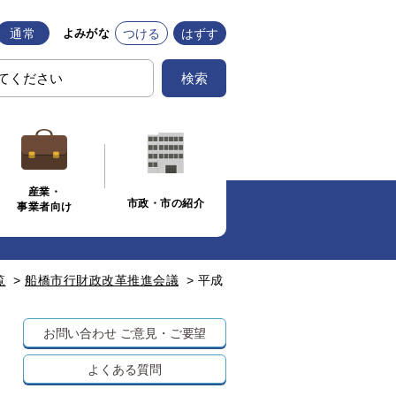
通常
つける
はずす
よみがな
検索
産業・
市政・市の紹介
事業者向け
覧
>
船橋市行財政改革推進会議
>
平成
お問い合わせ
ご意見・ご要望
よくある質問