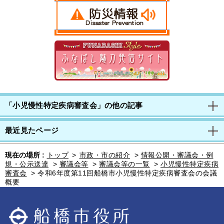
「小児慢性特定疾病審査会」の他の記事
最近見たページ
現在の場所 :
トップ
>
市政・市の紹介
>
情報公開・審議会・例
規・公示送達
>
審議会等
>
審議会等の一覧
>
小児慢性特定疾病
審査会
>
令和6年度第11回船橋市小児慢性特定疾病審査会の会議
概要