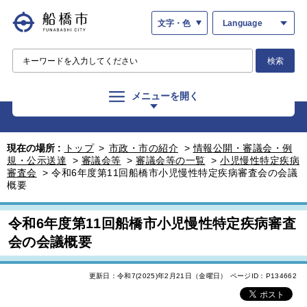
文字・色
Language
検索
メニューを開く
現在の場所 :
トップ
>
市政・市の紹介
>
情報公開・審議会・例
規・公示送達
>
審議会等
>
審議会等の一覧
>
小児慢性特定疾病
審査会
>
令和6年度第11回船橋市小児慢性特定疾病審査会の会議
概要
令和6年度第11回船橋市小児慢性特定疾病審査
会の会議概要
更新日：令和7(2025)年2月21日（金曜日）
ページID：P134662