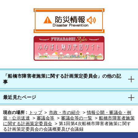
「船橋市障害者施策に関する計画策定委員会」の他の記
事
最近見たページ
現在の場所 :
トップ
>
市政・市の紹介
>
情報公開・審議会・例
規・公示送達
>
審議会等
>
審議会等の一覧
>
船橋市障害者施策
に関する計画策定委員会
>
第1回第4次船橋市障害者施策に関す
る計画策定委員会の会議概要及び会議録