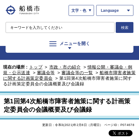
文字・色
Language
検索
メニューを開く
現在の場所 :
トップ
>
市政・市の紹介
>
情報公開・審議会・例
規・公示送達
>
審議会等
>
審議会等の一覧
>
船橋市障害者施策
に関する計画策定委員会
>
第1回第4次船橋市障害者施策に関す
る計画策定委員会の会議概要及び会議録
第1回第4次船橋市障害者施策に関する計画策
定委員会の会議概要及び会議録
更新日：令和3(2021)年2月8日（月曜日）
ページID：P074678