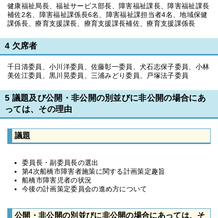
健康福祉局長、福祉サービス部長、障害福祉課長、障害福祉課長
補佐2名、障害福祉課係長6名、障害福祉課担当者4名、地域保健
課係長、療育支援課長、療育支援課長補佐、療育支援課係長
4 欠席者
千日清委員、小川洋委員、佐藤彰一委員、犬石志保子委員、小林
美佐江委員、黒川晃委員、三浦みどり委員、戸塚法子委員
5 議題及び公開・非公開の別並びに非公開の場合にあ
っては、その理由
議題
委員長・副委員長の選出
第4次船橋市障害者施策に関する計画策定趣旨
船橋市障害児者の状況
今後の計画策定委員会の進め方について
公開・非公開の別並びに非公開の場合にあっては、そ