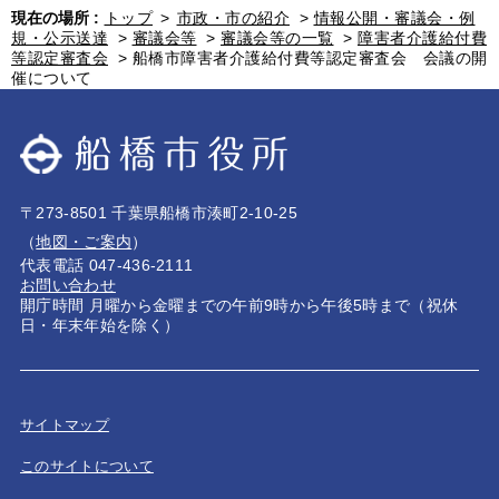
現在の場所 :
トップ
>
市政・市の紹介
>
情報公開・審議会・例
規・公示送達
>
審議会等
>
審議会等の一覧
>
障害者介護給付費
等認定審査会
>
船橋市障害者介護給付費等認定審査会 会議の開
催について
〒273-8501 千葉県船橋市湊町2-10-25
（
地図・ご案内
）
代表電話 047-436-2111
お問い合わせ
開庁時間 月曜から金曜までの午前9時から午後5時まで（祝休
日・年末年始を除く）
サイトマップ
このサイトについて