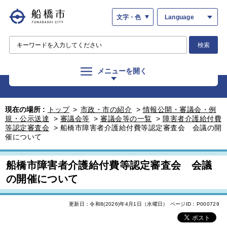
文字・色
Language
検索
メニューを開く
現在の場所 :
トップ
>
市政・市の紹介
>
情報公開・審議会・例
規・公示送達
>
審議会等
>
審議会等の一覧
>
障害者介護給付費
等認定審査会
>
船橋市障害者介護給付費等認定審査会 会議の開
催について
船橋市障害者介護給付費等認定審査会 会議
の開催について
更新日：令和8(2026)年4月1日（水曜日）
ページID：P000729