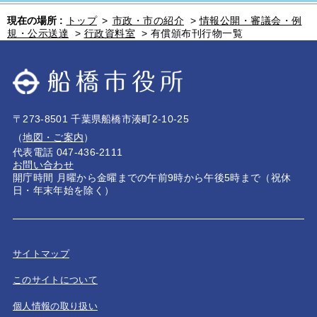
現在の場所 :
トップ
>
市政・市の紹介
>
情報公開・審議会・例
規・公示送達
>
行政資料室
>
有償頒布刊行物一覧
〒273-8501 千葉県船橋市湊町2-10-25
（
地図・ご案内
）
代表電話 047-436-2111
お問い合わせ
開庁時間 月曜から金曜までの午前9時から午後5時まで（祝休
日・年末年始を除く）
サイトマップ
このサイトについて
個人情報の取り扱い