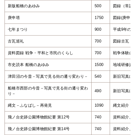
新版船橋のあゆみ
500
図録（常設
庚申塔
1750
図録(庚申
七年まつり
900
平成9年の
古瓦巡礼
700
図録古瓦
資料図録 戦争・平和と市民のくらし
700
戦争体験の
市史読本 船橋のあゆみ
1500
地域研修資
津田沼の今昔－写真で見る街の遷り変わり－
540
新旧写真に
船橋市西部の今昔－写真で見る街の遷り変わ
490
新旧写真に
り－
縄文－ふなばし－再発見
1090
縄文紹介
飛ノ台史跡公園博物館紀要 第12号
740
資料紹介、
飛ノ台史跡公園博物館紀要 第14号
740
資料紹介、