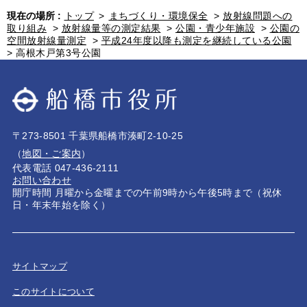
現在の場所 :
トップ
>
まちづくり・環境保全
>
放射線問題への
取り組み
>
放射線量等の測定結果
>
公園・青少年施設
>
公園の
空間放射線量測定
>
平成24年度以降も測定を継続している公園
>
高根木戸第3号公園
〒273-8501 千葉県船橋市湊町2-10-25
（
地図・ご案内
）
代表電話 047-436-2111
お問い合わせ
開庁時間 月曜から金曜までの午前9時から午後5時まで（祝休
日・年末年始を除く）
サイトマップ
このサイトについて