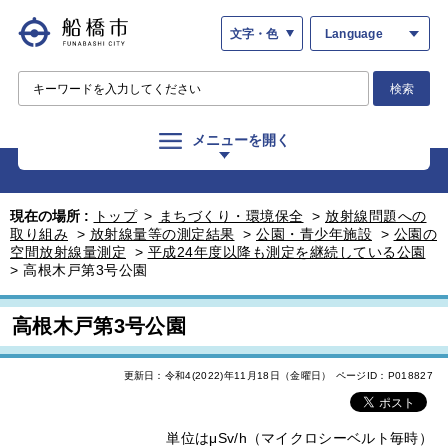
文字・色
Language
検索
メニューを開く
現在の場所 :
トップ
>
まちづくり・環境保全
>
放射線問題への
取り組み
>
放射線量等の測定結果
>
公園・青少年施設
>
公園の
空間放射線量測定
>
平成24年度以降も測定を継続している公園
>
高根木戸第3号公園
高根木戸第3号公園
更新日：令和4(2022)年11月18日（金曜日）
ページID：P018827
単位はμSv/h（マイクロシーベルト毎時）