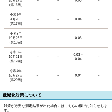
10月17日
－
－
0.03
－
（第16回）
令和2年
4月9日
－
－
0.04
－
(第17回)
令和2年
10月26日
－
－
0.03
－
(第18回)
令和3年
0.03～
10月21日
－
－
－
0.04
(第19回)
令和4年
10月27日
－
－
0.04
－
(第20回)
低減化対策について
対策が必要な測定結果が出た場合にはこちらの欄でお知らせしま
す。