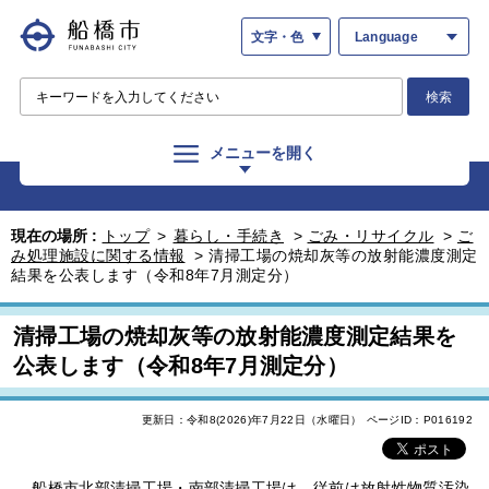
文字・色
Language
検索
メニューを開く
現在の場所 :
トップ
>
暮らし・手続き
>
ごみ・リサイクル
>
ご
み処理施設に関する情報
>
清掃工場の焼却灰等の放射能濃度測定
結果を公表します（令和8年7月測定分）
清掃工場の焼却灰等の放射能濃度測定結果を
公表します（令和8年7月測定分）
更新日：令和8(2026)年7月22日（水曜日）
ページID：P016192
船橋市北部清掃工場・南部清掃工場は、従前は放射性物質汚染