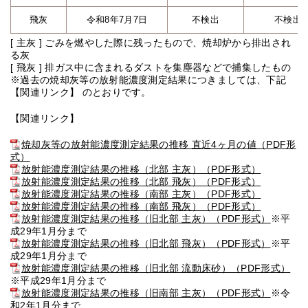
飛灰
令和8年7月7日
不検出
不検出
[ 主灰 ] ごみを燃やした際に残ったもので、焼却炉から排出され
る灰
[ 飛灰 ] 排ガス中に含まれるダストを集塵器などで捕集したもの
※過去の焼却灰等の放射能濃度測定結果につきましては、下記
【関連リンク】 のとおりです。
【関連リンク】
焼却灰等の放射能濃度測定結果の推移 直近4ヶ月の値（PDF形
式）
放射能濃度測定結果の推移（北部 主灰）（PDF形式）
放射能濃度測定結果の推移（北部 飛灰）（PDF形式）
放射能濃度測定結果の推移（南部 主灰）（PDF形式）
放射能濃度測定結果の推移（南部 飛灰）（PDF形式）
放射能濃度測定結果の推移（旧北部 主灰）（PDF形式）
※平
成29年1月分まで
放射能濃度測定結果の推移（旧北部 飛灰）（PDF形式）
※平
成29年1月分まで
放射能濃度測定結果の推移（旧北部 流動床砂）（PDF形式）
※平成29年1月分まで
放射能濃度測定結果の推移（旧南部 主灰）（PDF形式）
※令
和2年1月分まで