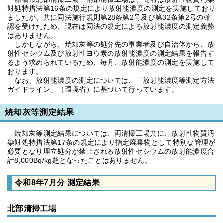
対処特措法第16条の規定により放射能濃度の測定を実施しており
ましたが、共に同法施行規則第28条第2号及び第32条第2号の確
認を受けたため、現在は同法の規定による放射能濃度の測定義務
はありません。
しかしながら、焼却灰等の処分先の事業者及び自治体から、放
射性セシウム及び放射性ヨウ素の放射能濃度の測定結果を報告す
るよう求められているため、毎月、放射能濃度の測定を実施して
おります。
なお、放射能濃度の測定については、「放射能濃度等測定方法
ガイドライン」（環境省）に基づいて行っています。
焼却灰等測定結果
焼却灰等測定結果については、両清掃工場共に、放射性物質汚
染対処特措法第17条の規定により指定廃棄物として特別な管理が
必要となり埋立処分が禁止される放射性セシウムの放射能濃度合
計8,000Bq/kg超となったことはありません。
令和8年7月分 測定結果
北部清掃工場