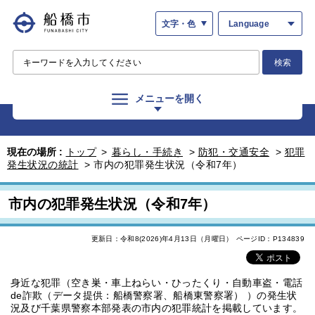
文字・色
Language
検索
メニューを開く
現在の場所 :
トップ
>
暮らし・手続き
>
防犯・交通安全
>
犯罪
発生状況の統計
>
市内の犯罪発生状況（令和7年）
市内の犯罪発生状況（令和7年）
更新日：令和8(2026)年4月13日（月曜日）
ページID：P134839
身近な犯罪（空き巣・車上ねらい・ひったくり・自動車盗・電話
de詐欺（データ提供：船橋警察署、船橋東警察署） ）の発生状
況及び千葉県警察本部発表の市内の犯罪統計を掲載しています。