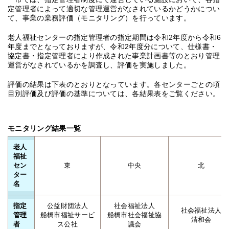
定管理者によって適切な管理運営がなされているかどうかについ
て、事業の業務評価（モニタリング）を行っています。
老人福祉センターの指定管理者の指定期間は令和2年度から令和6
年度までとなっておりますが、令和2年度分について、仕様書・
協定書・指定管理者により作成された事業計画書等のとおり管理
運営がなされているかを調査し、評価を実施しました。
評価の結果は下表のとおりとなっています。各センターごとの項
目別評価及び評価の基準については、各結果表をご覧ください。
モニタリング結果一覧
老人
福祉
セン
東
中央
北
ター
名
指定
公益財団法人
社会福祉法人
社会福祉法人
管理
船橋市福祉サービ
船橋市社会福祉協
清和会
者
ス公社
議会