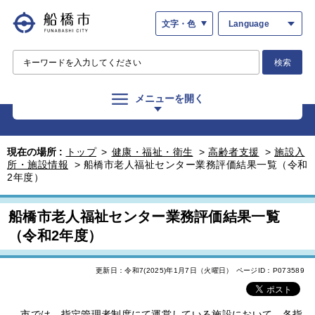
文字・色
Language
検索
メニューを開く
現在の場所 :
トップ
>
健康・福祉・衛生
>
高齢者支援
>
施設入
所・施設情報
>
船橋市老人福祉センター業務評価結果一覧（令和
2年度）
船橋市老人福祉センター業務評価結果一覧
（令和2年度）
更新日：令和7(2025)年1月7日（火曜日）
ページID：P073589
市では、指定管理者制度にて運営している施設において、各指