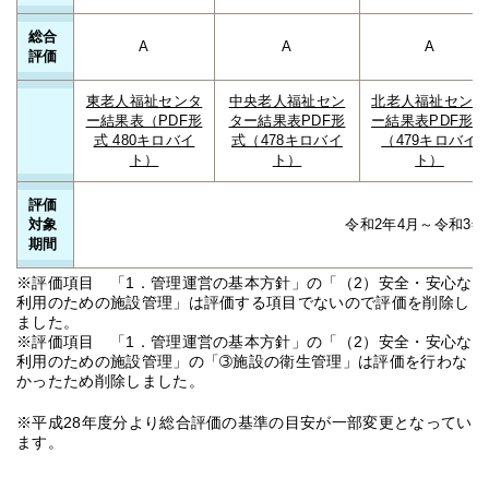
総合
A
A
A
評価
東老人福祉センタ
中央老人福祉セン
北老人福祉センタ
ー結果表（PDF形
ター結果表PDF形
ー結果表PDF形式
式 480キロバイ
式（478キロバイ
（479キロバイ
ト）
ト）
ト）
評価
対象
令和2年4月～令和3年
期間
※評価項目 「1．管理運営の基本方針」の「（2）安全・安心な
利用のための施設管理」は評価する項目でないので評価を削除し
ました。
※評価項目 「1．管理運営の基本方針」の「（2）安全・安心な
利用のための施設管理」の「➂施設の衛生管理」は評価を行わな
かったため削除しました。
※平成28年度分より総合評価の基準の目安が一部変更となってい
ます。