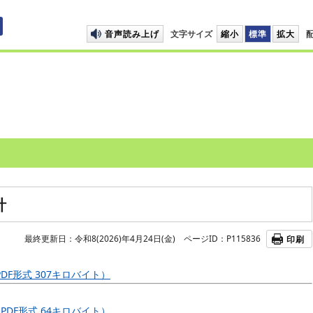
プして本文へ移動します
音声読み上げ
文字サイズ
縮小
標準
拡大
針
最終更新日：令和8(2026)年4月24日(金)
ページID：P115836
印刷
F形式 307キロバイト）
PDF形式 64キロバイト）