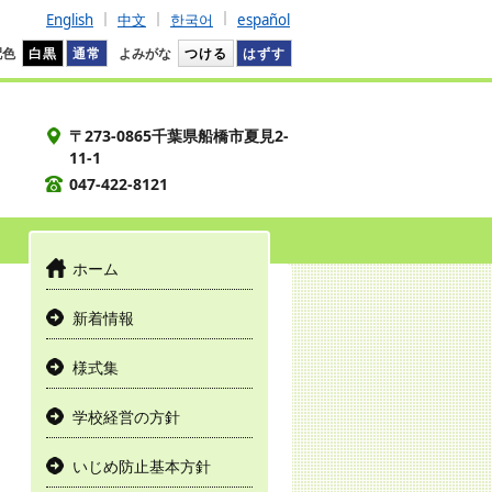
English
中文
한국어
español
配色
白黒
通常
よみがな
つける
はずす
〒273-0865千葉県船橋市夏見2-
11-1
047-422-8121
ホーム
新着情報
様式集
学校経営の方針
いじめ防止基本方針