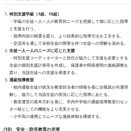
特別支援学級（1組、15組）
・学級の生徒一人一人の教育的ニーズを把握して個に応じた指導
と支援を行う。
・指導内容の精選を図り、より効果的な指導方法を工夫する。
・交流等を通して全校生徒の障害を持つ生徒への理解を深める。
生徒一人一人のニーズに応じた支援
・特別支援コーディネーターと担任が協力して支援を必要とする
生徒の個別支援計画等を作成し、保護者や関係者間の連絡調整を
図り、当該生徒への支援を推進する。
通級指導教室
・校内通級生徒の状況を教室担当者の情報を基に全職員が共通理
解し、協力して当該生徒の状況に応じた指導にあたる。
・教室運営の基本方針を基に、市内中学校の通級指導教室のセン
ター校としての機能をより充実させる。
・小中高の連携とスムーズな連絡体制を構築する。
(10) 安全・防災教育の充実