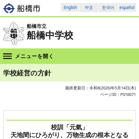
English
中文
한국어
español
船橋市立
船橋中学校
メニューを
開く
学校経営の方針
最終更新日：令和8(2026)年5月14日(木)
ページID：P016071
校訓「元氣」
天地間にひろがり、万物生成の根本となる