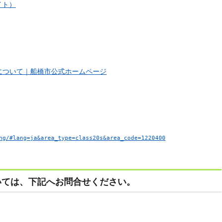
イト）
について｜船橋市公式ホームページ
ng/#lang=ja&area_type=class20s&area_code=1220400
いては、下記へお問合せください。