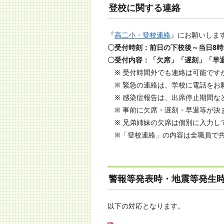
登校に関する連絡
『
高二小・登校連絡
』にお願いしま
〇受付時刻：前日の下校後～当日8時
〇受付内容：「欠席」「遅刻」「早
※ 受付時間外でも連絡は可能です
※ 緊急の連絡は、学校に電話をお
※ 感染症報告は、出席停止期間な
※ 事前に欠席・遅刻・早退等が決
※ 兄弟姉妹の欠席は個別に入力し
※「登校連絡」の内容は全職員で共
警報等発表時・地震等発生
以下の対応となります。