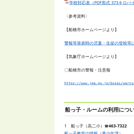
学校対応表（PDF形式 373キロバ
〈参考資料〉
【船橋市ホームページより】
警報等発表時の児童・生徒の登校等
【気象庁ホームページより】
〇船橋市の警報・注意報
https://www.jma.go.jp/bosai/warni
船っ子・ルームの利用につ
1 船っ子（高二小）☎
463-7322
船っ子教室の情報（青少年課）