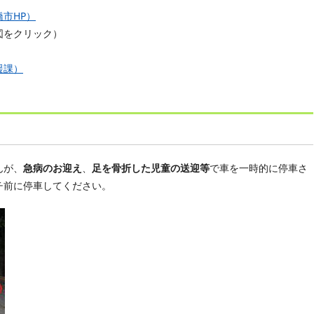
橋市HP）
図をクリック）
援課）
んが、
急病のお迎え
、
足を骨折した児童の送迎等
で車を一時的に停車さ
チ前に停車してください。