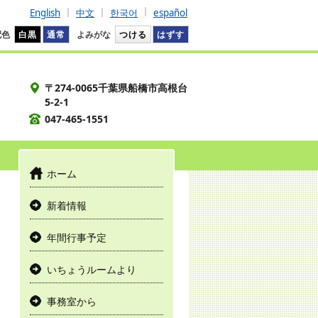
English
中文
한국어
español
配色
白黒
通常
よみがな
つける
はずす
〒274-0065千葉県船橋市高根台
5-2-1
047-465-1551
ホーム
新着情報
年間行事予定
いちょうルームより
事務室から