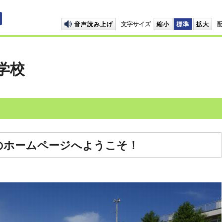
プして本文へ移動します
音声読み上げ
文字サイズ
縮小
標準
拡大
学校
のホームページへようこそ！