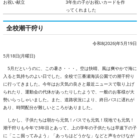
お祝い献立
3年生の子がお祝いカードを作
ってくれました
全校潮干狩り
令和8(2026)年5月19日
5月18日(月曜日)
5月だというのに、この暑さ・・・。空は快晴、風は爽やかで海に
入ると気持ちのよい日でした。全校で三番瀬海浜公園での潮干狩り
に行ってきました。今年はお天気の良さと最近ニュースで取り上げ
られたり、運動会の代休があったりしたようで、一般のお客様が大
勢いらっしゃいました。また、道路状況により、終日バスに遅れが
あり、時間配分が難しいところがありました。
しかし、子供たちは朝から元気！バスでも元気！現地でも元気！
潮干狩りも今年で3年目とあって、上の学年の子供たちは早速下の子
に「ここ掘ってみよう」「あっちはどうかな」などと声をかけなが