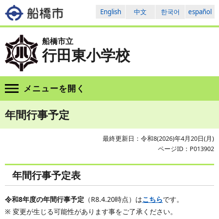
English
中文
한국어
español
船橋市立
行田東小学校
メニューを
開く
年間行事予定
最終更新日：令和8(2026)年4月20日(月)
ページID：P013902
年間行事予定表
令和8年度の年間行事予定
（R8.4.20時点）は
こちら
です。
※ 変更が生じる可能性があります事をご了承ください。