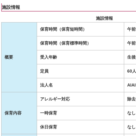
施設情報
施設情報
保育時間（保育短時間）
午前
保育時間（保育標準時間）
午前
概要
受入年齢
生後
定員
60
法人名
AIA
アレルギー対応
除去
保育内容
一時保育
なし
休日保育
なし