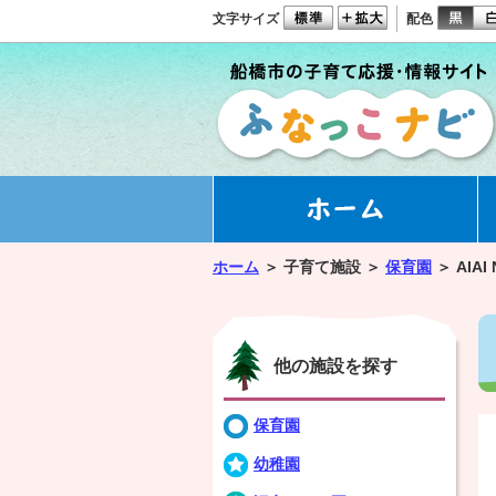
文字サイズ
配色
ホーム
＞
子育て施設 ＞
保育園
＞
AIA
他の施設を探す
保育園
幼稚園