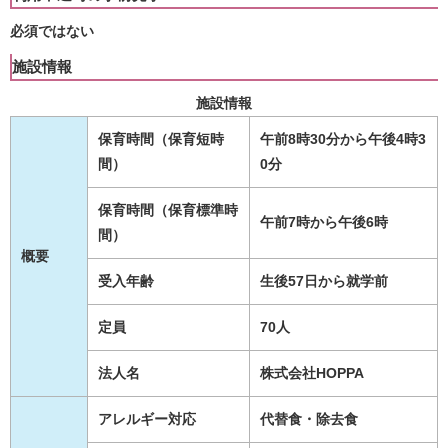
必須ではない
施設情報
施設情報
保育時間（保育短時
午前8時30分から午後4時3
間）
0分
保育時間（保育標準時
午前7時から午後6時
間）
概要
受入年齢
生後57日から就学前
定員
70人
法人名
株式会社HOPPA
アレルギー対応
代替食・除去食