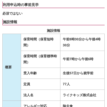
利用申込時の事前見学
必須ではない
施設情報
施設情報
保育時間（保育短時
午前8時30分から午後4時
間）
30分
保育時間（保育標準時
午前7時から午後6時
間）
概要
受入年齢
生後57日から就学前
定員
77人
法人名
ライクキッズ株式会社
アレルギー対応
除去食