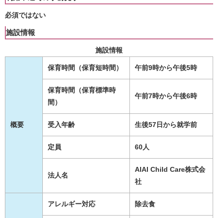
必須ではない
施設情報
施設情報
保育時間（保育短時間）
午前9時から午後5時
保育時間（保育標準時
午前7時から午後6時
間）
概要
受入年齢
生後57日から就学前
定員
60人
AIAI Child Care株式会
法人名
社
アレルギー対応
除去食