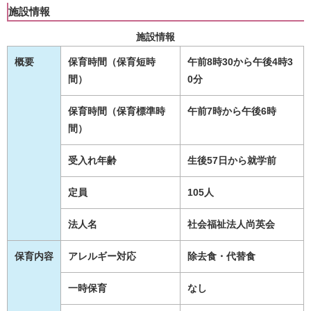
施設情報
施設情報
概要
保育時間（保育短時
午前8時30から午後4時3
間）
0分
保育時間（保育標準時
午前7時から午後6時
間）
受入れ年齢
生後57日から就学前
定員
105人
法人名
社会福祉法人尚英会
保育内容
アレルギー対応
除去食・代替食
一時保育
なし