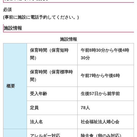
必須
(事前に施設に電話予約してください。)
施設情報
施設情報
保育時間（保育短時
午前8時30分から午後4時
間）
30分
保育時間（保育標準時
午前7時から午後6時
間）
概要
受入年齢
生後57日から就学前
定員
78人
法人名
社会福祉法人靖心会
アレルギー対応
除去食（卵のみ対応）