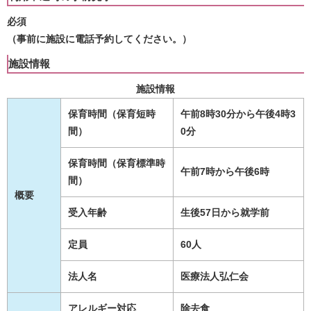
必須
（事前に施設に電話予約してください。）
施設情報
施設情報
保育時間（保育短時
午前8時30分から午後4時3
間）
0分
保育時間（保育標準時
午前7時から午後6時
間）
概要
受入年齢
生後57日から就学前
定員
60人
法人名
医療法人弘仁会
アレルギー対応
除去食