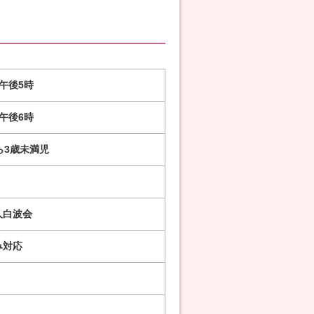
午後5時
午後6時
ら3歳未満児
人白波会
み対応