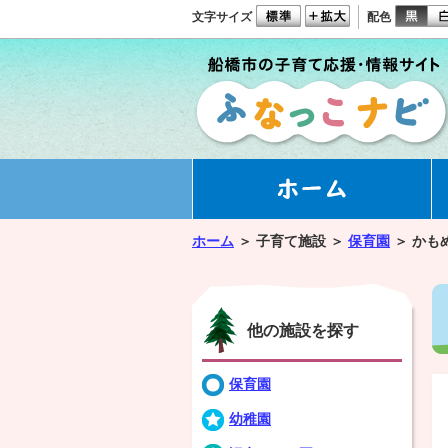
文字サイズ
配色
ホーム
＞
子育て施設 ＞
保育園
＞
かも
他の施設を探す
保育園
幼稚園