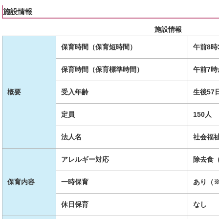
施設情報
施設情報
保育時間（保育短時間）
午前8時
保育時間（保育標準時間）
午前7時
概要
受入年齢
生後57
定員
150人
法人名
社会福
アレルギー対応
除去食
保育内容
一時保育
あり（
休日保育
なし