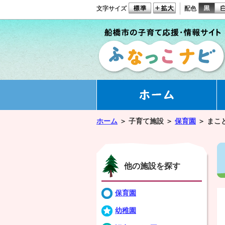
文字サイズ
配色
ホーム
＞
子育て施設 ＞
保育園
＞
まこ
他の施設を探す
保育園
幼稚園