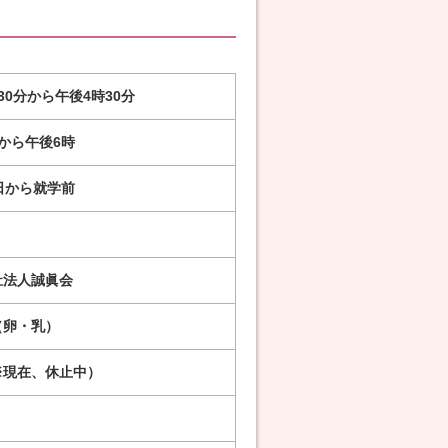
30分から午後4時30分
から午後6時
日から就学前
祉法人誠眞会
（卵・乳）
※現在、休止中）