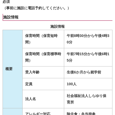
必須
（事前に施設に電話予約してください。）
施設情報
施設情報
保育時間（保育短時
午前8時30分から午後4時3
間）
0分
保育時間（保育標準時
午前7時15分から午後6時1
間）
5分
概要
受入年齢
生後6か月から就学前
定員
100人
社会福祉法人しらゆり保
法人名
育所
アレルギー対応
除去食・弁当持参