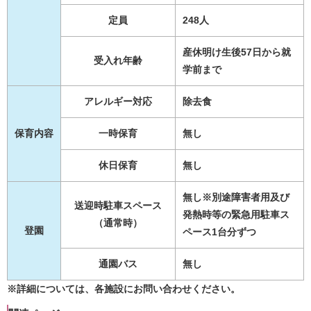
定員
248人
産休明け生後57日から就
受入れ年齢
学前まで
アレルギー対応
除去食
保育内容
一時保育
無し
休日保育
無し
無し※別途障害者用及び
送迎時駐車スペース
発熱時等の緊急用駐車ス
（通常時）
登園
ペース1台分ずつ
通園バス
無し
※詳細については、各施設にお問い合わせください。