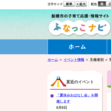
文字サイズ
配色
ホーム
＞
イベント情報
＞
主催者別 ＞
直近のイベント
「夏休みおはなし会」を開
催します
8月8日