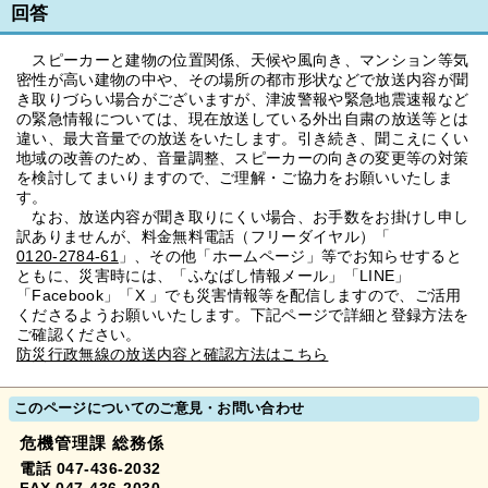
回答
スピーカーと建物の位置関係、天候や風向き、マンション等気
密性が高い建物の中や、その場所の都市形状などで放送内容が聞
き取りづらい場合がございますが、津波警報や緊急地震速報など
の緊急情報については、現在放送している外出自粛の放送等とは
違い、最大音量での放送をいたします。引き続き、聞こえにくい
地域の改善のため、音量調整、スピーカーの向きの変更等の対策
を検討してまいりますので、ご理解・ご協力をお願いいたしま
す。
なお、放送内容が聞き取りにくい場合、お手数をお掛けし申し
訳ありませんが、料金無料電話（フリーダイヤル）「
0120-2784-61
」、その他「ホームページ」等でお知らせすると
ともに、災害時には、「ふなばし情報メール」「LINE」
「Facebook」「X 」でも災害情報等を配信しますので、ご活用
くださるようお願いいたします。下記ページで詳細と登録方法を
ご確認ください。
防災行政無線の放送内容と確認方法はこちら
このページについてのご意見・お問い合わせ
危機管理課 総務係
電話 047-436-2032