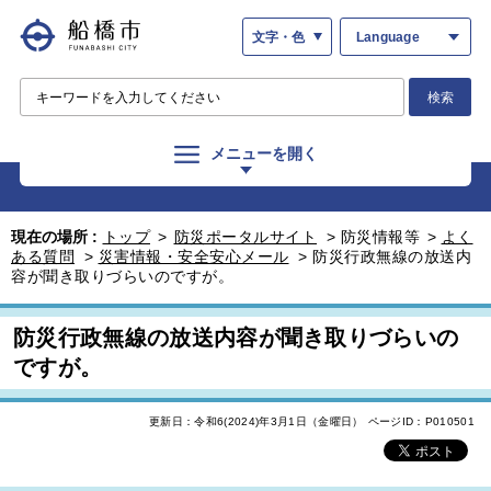
文字・色
Language
検索
メニューを開く
現在の場所 :
トップ
>
防災ポータルサイト
>
防災情報等
>
よく
ある質問
>
災害情報・安全安心メール
>
防災行政無線の放送内
容が聞き取りづらいのですが。
防災行政無線の放送内容が聞き取りづらいの
ですが。
更新日：令和6(2024)年3月1日（金曜日）
ページID：P010501