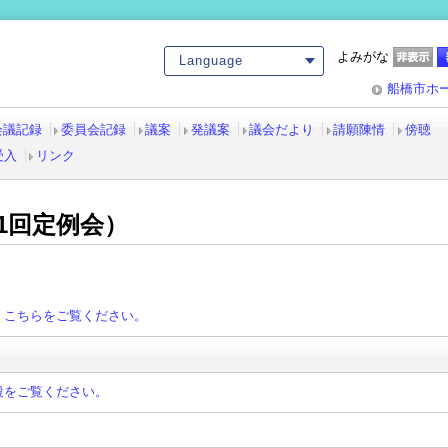
よみがな
Language
船橋市ホ
会議記録
委員会記録
議案
発議案
議会だより
請願陳情
傍聴
受入
リンク
1回定例会）
、こちらをご覧ください。
段をご覧ください。