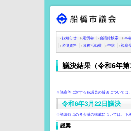
お知らせ
定例会
会議録検索
本
名簿資料
政務活動費
中継
視察
議決結果（令和6年第
※議案等に対する各議員の賛否については
令和6年3月22日議決
※議決時点の各会派の構成については、下
議案